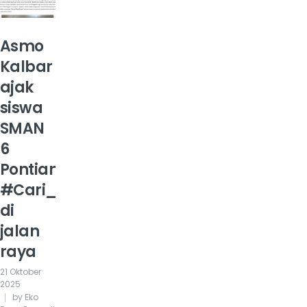
Asmo
Kalbar
ajak
siswa
SMAN
6
Pontianak
#Cari_aman
di
jalan
raya
21 Oktober
2025
by Eko