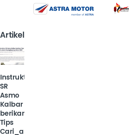
Artikel
Instruktur
SR
Asmo
Kalbar
berikan
Tips
Cari_aman