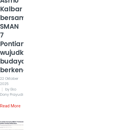
Asmo
Kalbar
bersama
SMAN
7
Pontianak
wujudkan
budaya
berkendara
22 Oktober
2025
by Eko
Dony Prayudi
Read More