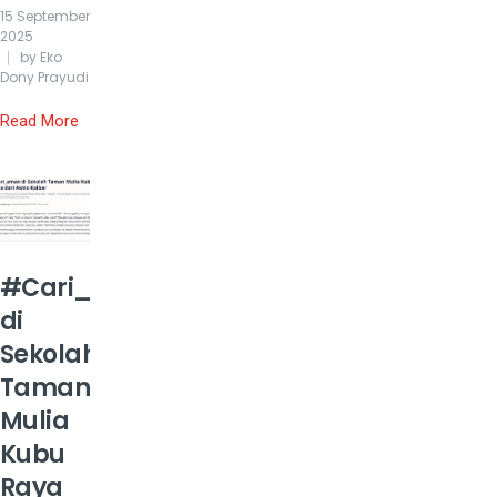
15 September
2025
by Eko
Dony Prayudi
Read More
#Cari_aman
di
Sekolah
Taman
Mulia
Kubu
Raya