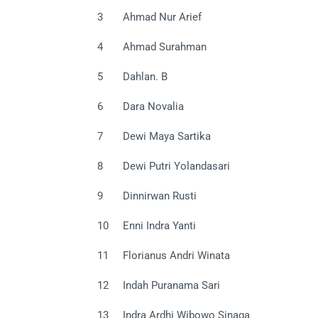
3
Ahmad Nur Arief
4
Ahmad Surahman
5
Dahlan. B
6
Dara Novalia
7
Dewi Maya Sartika
8
Dewi Putri Yolandasari
9
Dinnirwan Rusti
10
Enni Indra Yanti
11
Florianus Andri Winata
12
Indah Puranama Sari
13
Indra Ardhi Wibowo Sinaga