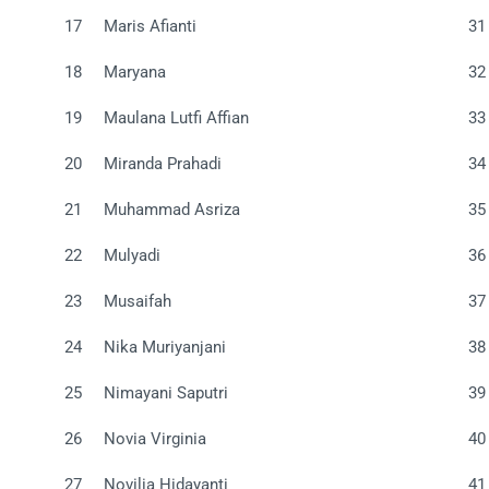
17
Maris Afianti
31
18
Maryana
32
19
Maulana Lutfi Affian
33
20
Miranda Prahadi
34
21
Muhammad Asriza
35
22
Mulyadi
36
23
Musaifah
37
24
Nika Muriyanjani
38
25
Nimayani Saputri
39
26
Novia Virginia
40
27
Novilia Hidayanti
41