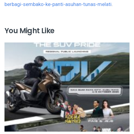
berbagi-sembako-ke-panti-asuhan-tunas-melati
.
You Might Like