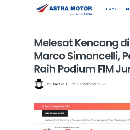
HOME
S
Melesat Kencang di
Marco Simoncelli, 
Raih Podium FIM Ju
by
29 September 2025
MASMUL