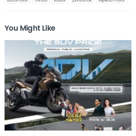
astramotor
honda
kalbar
pontianak
sepeda motor
You Might Like