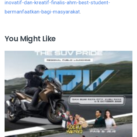
inovatif-dan-kreatif-finalis-ahm-best-student-
bermanfaatkan-bagi-masyarakat
.
You Might Like