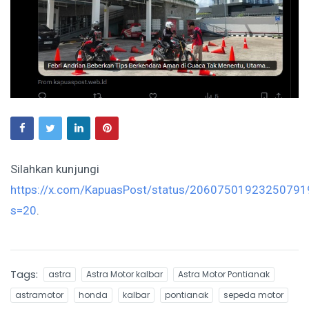
Silahkan kunjungi
https://x.com/KapuasPost/status/20607501923250791
s=20
.
Tags:
astra
Astra Motor kalbar
Astra Motor Pontianak
astramotor
honda
kalbar
pontianak
sepeda motor