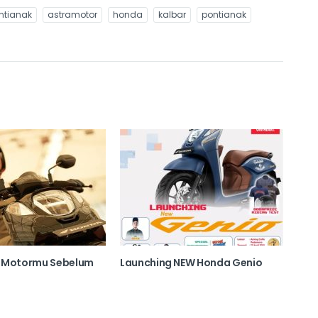
ontianak
astramotor
honda
kalbar
pontianak
n Motormu Sebelum
Launching NEW Honda Genio